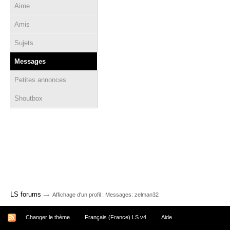
Aime
Amis
Sujets
Messages
Petites annonces
Shoutbox
→
LS forums
Affichage d'un profil : Messages: zelman32
Changer le thème
Français (France) LS v4
Aide