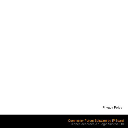
Privacy Policy
Community Forum Software by IP.Board
Licence accordée à : Logic Sunrise Ltd