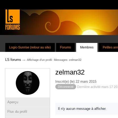
Logic-Sunrise (retour au site)
Forums
Membres
Petites a
→
LS forums
Affichage d'un profil : Messages: zelman32
zelman32
Inscrit(e) (le) 22 mars 2015
Déconnecté
Dernière activité mars 17 2
Aperçu
Il n'y aucun message à afficher.
Flux du profil