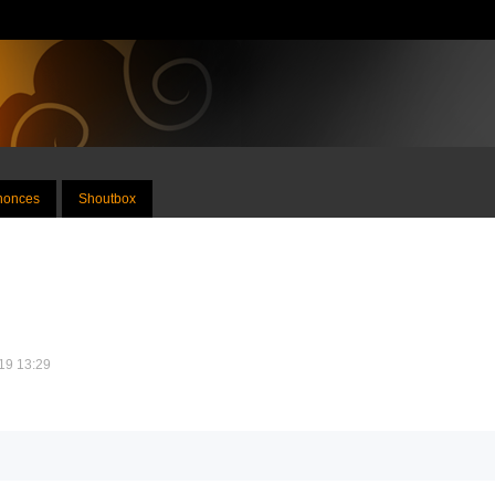
nnonces
Shoutbox
019 13:29