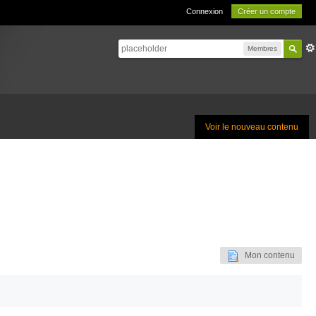
Connexion
Créer un compte
Membres
Voir le nouveau contenu
Mon contenu