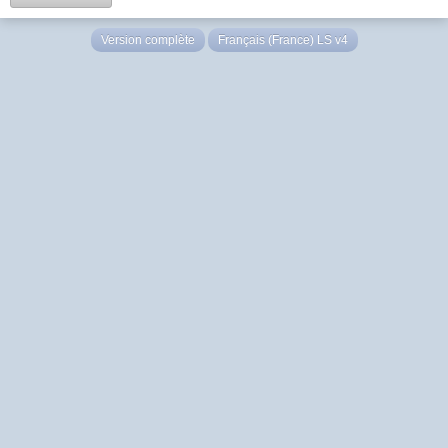
Version complète
Français (France) LS v4