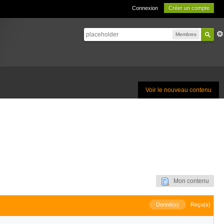
Connexion
Créer un compte
Membres
Voir le nouveau contenu
Mon contenu
Donné(s)
Reçu(s)