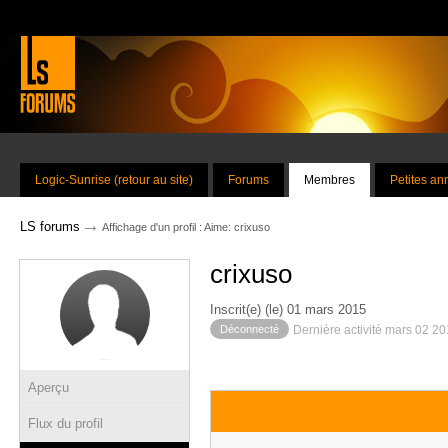
Logic-Sunrise (retour au site)
Forums
Membres
Petites a
→
LS forums
Affichage d'un profil : Aime: crixuso
crixuso
Inscrit(e) (le) 01 mars 2015
Déconnecté
Dernière activité mars 02 2
Aperçu
Flux du profil