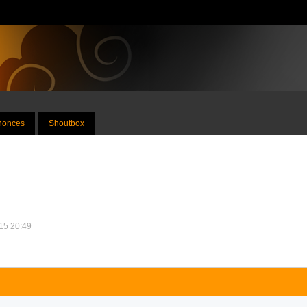
nnonces
Shoutbox
015 20:49