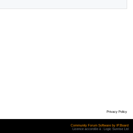
Privacy Policy
Community Forum Software by IP.Board
Licence accordée à : Logic Sunrise Ltd