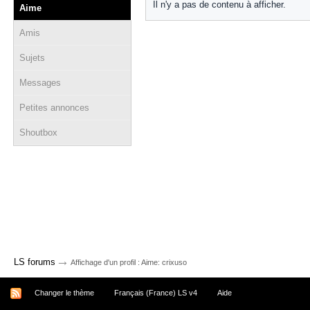
Il n'y a pas de contenu à afficher.
Aime
Amis
Sujets
Messages
Petites annonces
Shoutbox
→
LS forums
Affichage d'un profil : Aime: crixuso
Changer le thème
Français (France) LS v4
Aide