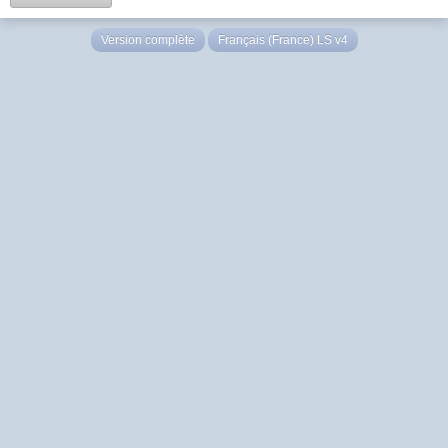
Version complète
Français (France) LS v4