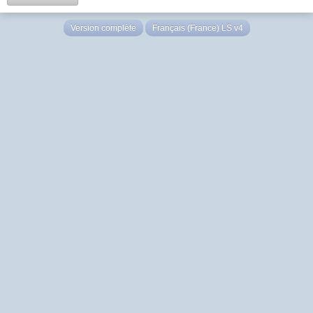
Version complète
Français (France) LS v4