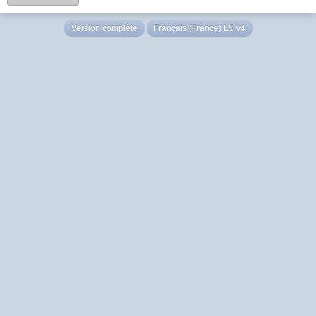
Version complète
Français (France) LS v4