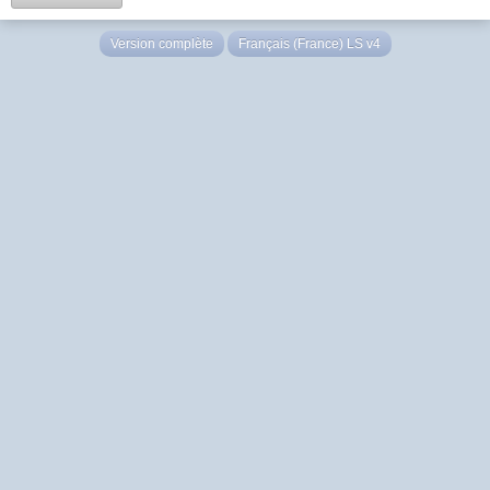
Version complète
Français (France) LS v4