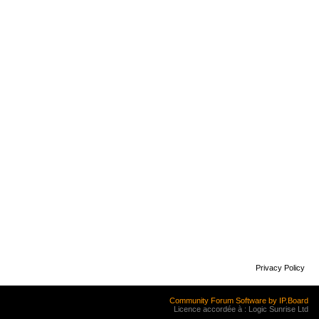
Privacy Policy
Community Forum Software by IP.Board
Licence accordée à : Logic Sunrise Ltd