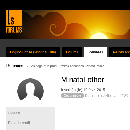
Logic-Sunrise (retour au site)
Forums
Membres
Petites a
→
LS forums
Affichage d'un profil : Petites annonces: MinatoLother
MinatoLother
Inscrit(e) (le) 19 févr. 2015
Déconnecté
Dernière activité avril 17 20
Aperçu
Flux du profil