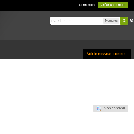
Connexion
Créer un compte
Membres
Voir le nouveau contenu
Mon contenu