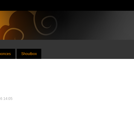
nnonces
Shoutbox
16 14:05