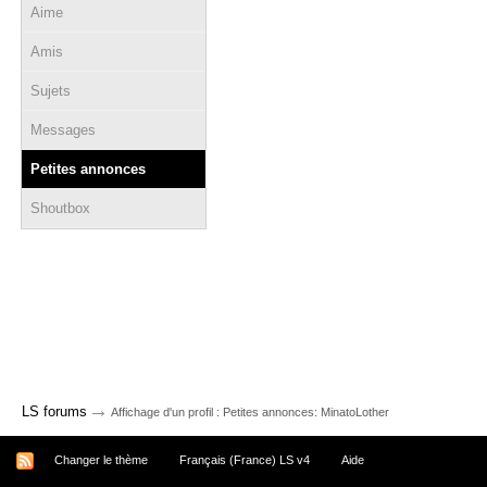
Aime
Amis
Sujets
Messages
Petites annonces
Shoutbox
→
LS forums
Affichage d'un profil : Petites annonces: MinatoLother
Changer le thème
Français (France) LS v4
Aide