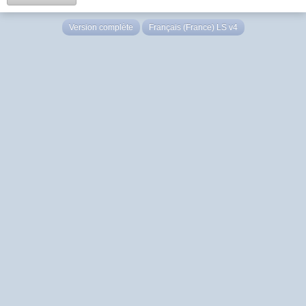
Version complète
Français (France) LS v4