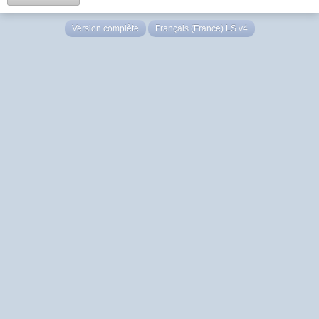
Version complète
Français (France) LS v4