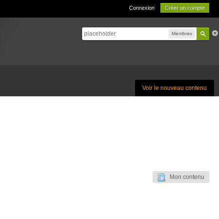
Connexion
Créer un compte
Membres
Voir le nouveau contenu
Mon contenu