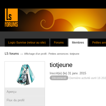
Logic-Sunrise (retour au site)
Forums
Membres
Petites a
→
LS forums
Affichage d'un profil : Petites annonces: tiotjeune
tiotjeune
Inscrit(e) (le) 31 janv. 2015
Déconnecté
Dernière activité avril 16 20
Aperçu
Flux du profil