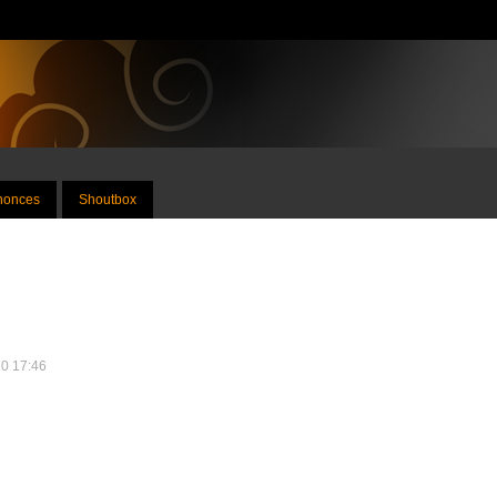
nnonces
Shoutbox
20 17:46