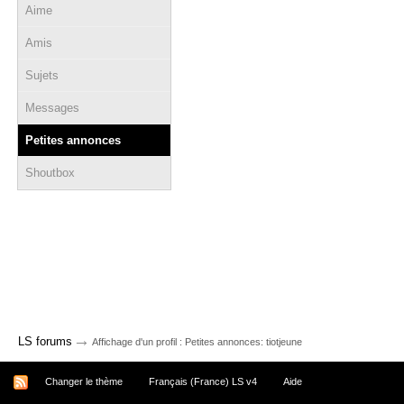
Aime
Amis
Sujets
Messages
Petites annonces
Shoutbox
→
LS forums
Affichage d'un profil : Petites annonces: tiotjeune
Changer le thème
Français (France) LS v4
Aide