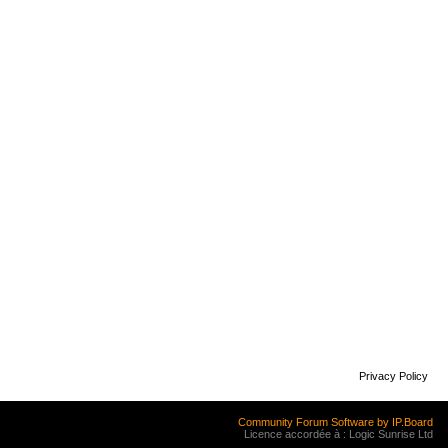
Privacy Policy
Community Forum Software by IP.Board
Licence accordée à : Logic Sunrise Ltd