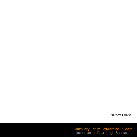
Privacy Policy
Community Forum Software by IP.Board
Licence accordée à : Logic Sunrise Ltd