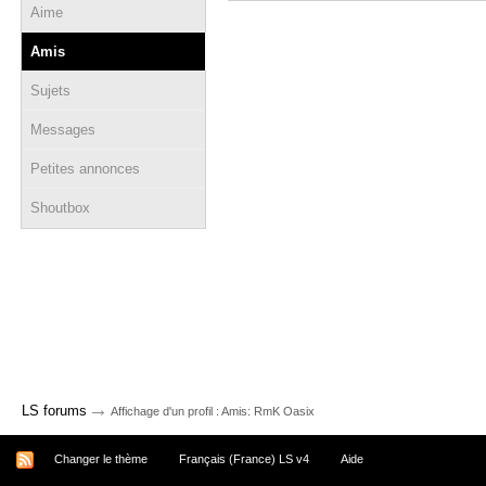
Aime
Amis
Sujets
Messages
Petites annonces
Shoutbox
→
LS forums
Affichage d'un profil : Amis: RmK Oasix
Changer le thème
Français (France) LS v4
Aide