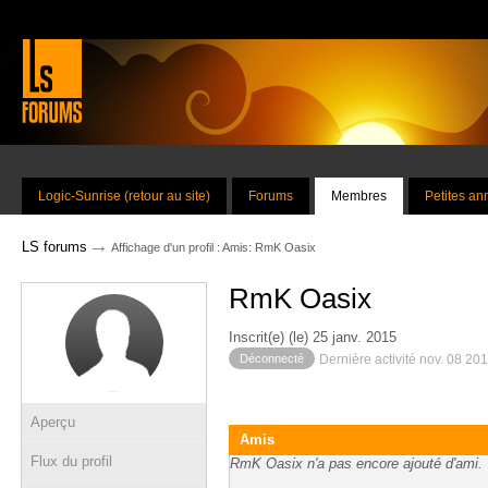
Logic-Sunrise (retour au site)
Forums
Membres
Petites a
→
LS forums
Affichage d'un profil : Amis: RmK Oasix
RmK Oasix
Inscrit(e) (le) 25 janv. 2015
Déconnecté
Dernière activité nov. 08 20
Aperçu
Amis
Flux du profil
RmK Oasix n'a pas encore ajouté d'ami.