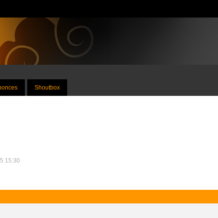
nnonces
Shoutbox
15 15:30