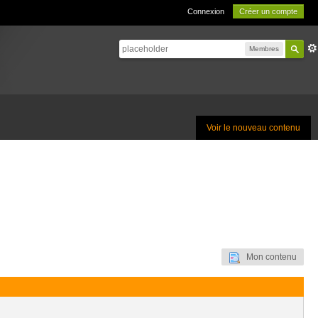
Connexion
Créer un compte
Membres
Voir le nouveau contenu
Mon contenu