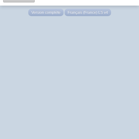
Version complète
Français (France) LS v4