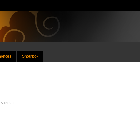
nnonces
Shoutbox
015 09:20