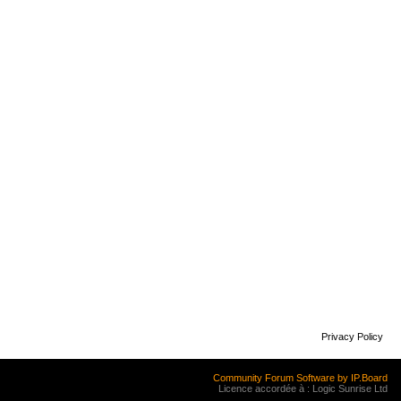
Privacy Policy
Community Forum Software by IP.Board
Licence accordée à : Logic Sunrise Ltd