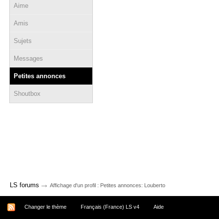
Aime
Amis
Sujets
Messages
Petites annonces
Shoutbox
→
LS forums
Affichage d'un profil : Petites annonces: Louberto
Changer le thème
Français (France) LS v4
Aide