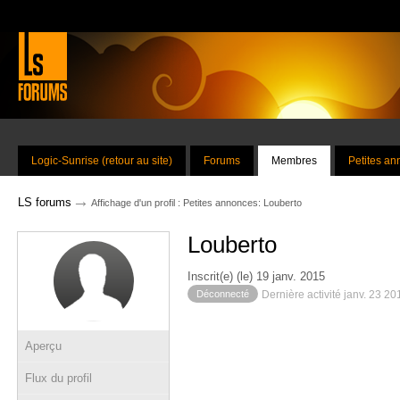
Logic-Sunrise (retour au site)
Forums
Membres
Petites a
→
LS forums
Affichage d'un profil : Petites annonces: Louberto
Louberto
Inscrit(e) (le) 19 janv. 2015
Déconnecté
Dernière activité janv. 23 2
Aperçu
Flux du profil