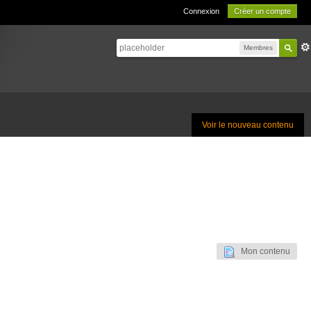
Connexion
Créer un compte
Membres
Voir le nouveau contenu
Mon contenu