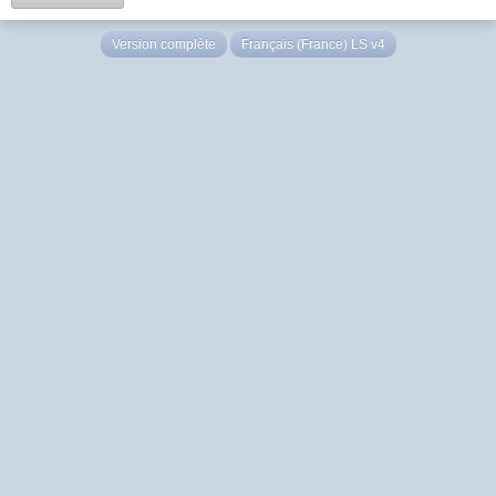
Version complète
Français (France) LS v4