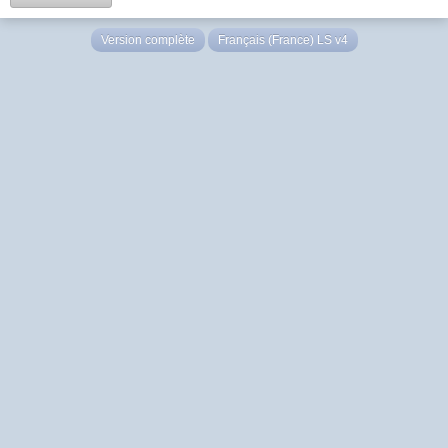
Version complète
Français (France) LS v4