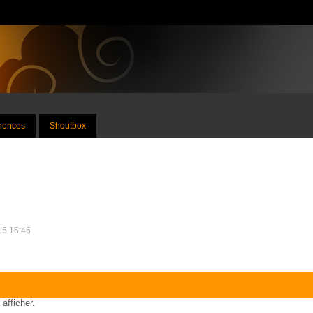
nnonces
Shoutbox
015 15:45
 afficher.