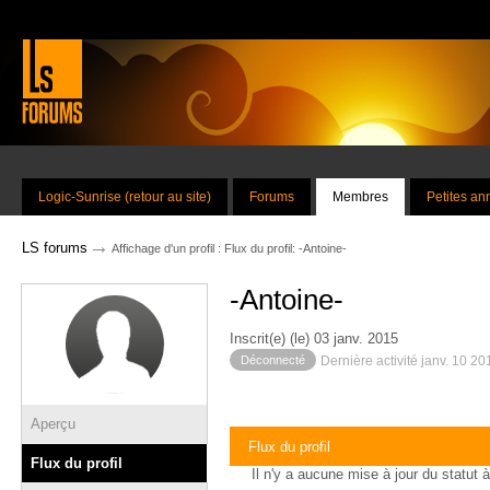
Logic-Sunrise (retour au site)
Forums
Membres
Petites a
→
LS forums
Affichage d'un profil : Flux du profil: -Antoine-
-Antoine-
Inscrit(e) (le) 03 janv. 2015
Déconnecté
Dernière activité janv. 10 2
Aperçu
Flux du profil
Flux du profil
Il n'y a aucune mise à jour du statut à