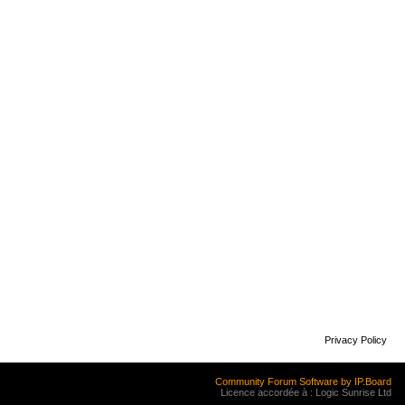
Privacy Policy
Community Forum Software by IP.Board
Licence accordée à : Logic Sunrise Ltd