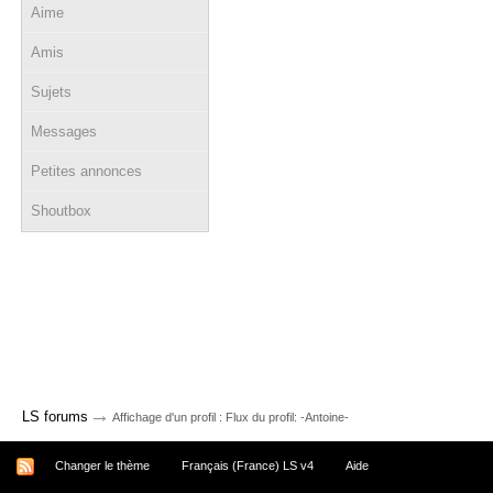
Aime
Amis
Sujets
Messages
Petites annonces
Shoutbox
→
LS forums
Affichage d'un profil : Flux du profil: -Antoine-
Changer le thème
Français (France) LS v4
Aide