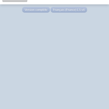
Version complète
Français (France) LS v4