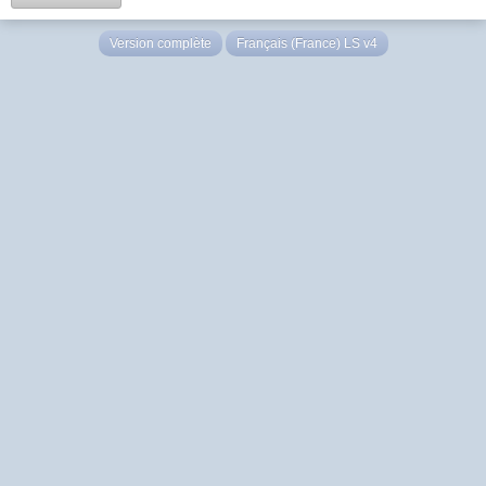
Version complète
Français (France) LS v4