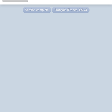
Version complète
Français (France) LS v4