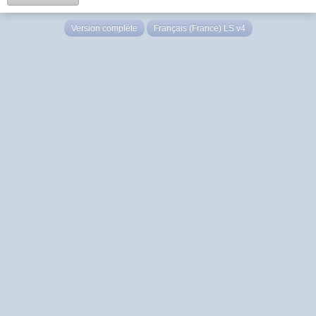
Version complète
Français (France) LS v4