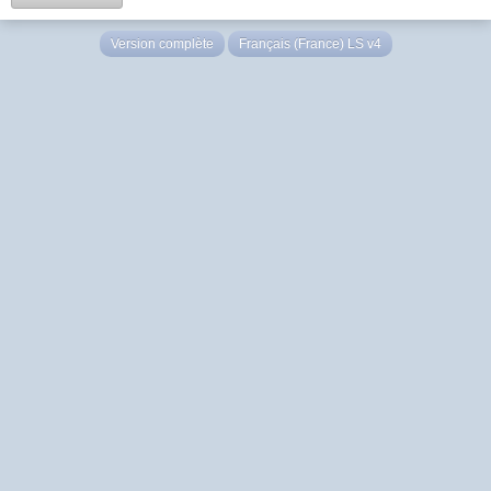
Version complète
Français (France) LS v4