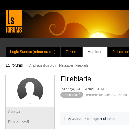
Logic-Sunrise (retour au site)
Forums
Membres
Petites a
→
LS forums
Affichage d'un profil : Messages: Fireblade
Fireblade
Inscrit(e) (le) 19 déc. 2014
Déconnecté
Dernière activité févr. 22 20
Aperçu
Il n'y aucun message à afficher.
Flux du profil