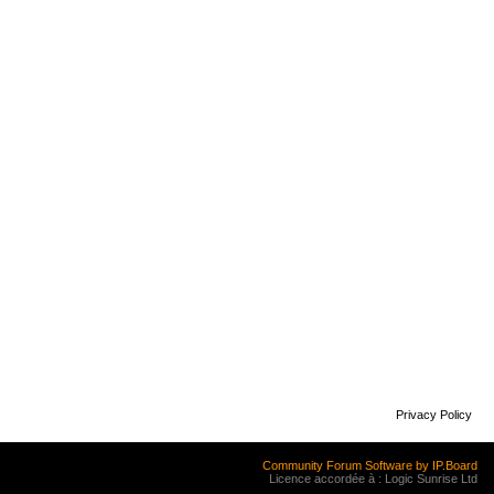
Privacy Policy
Community Forum Software by IP.Board
Licence accordée à : Logic Sunrise Ltd