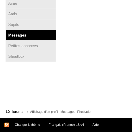
Aime
Amis
Sujets
Messages
Petites annonces
Shoutbox
→
LS forums
Affichage d'un profil : Messages: Fireblade
Changer le thème
Français (France) LS v4
Aide