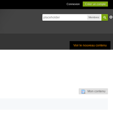
Connexion
Créer un compte
Membres
Voir le nouveau contenu
Mon contenu