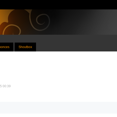
nnonces
Shoutbox
15 00:39