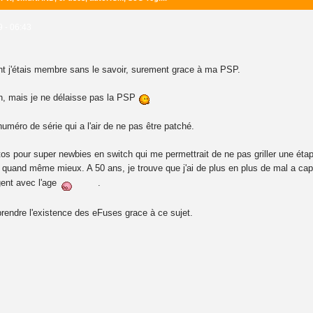
9 - 06:43
ont j'étais membre sans le savoir, surement grace à ma PSP.
ch, mais je ne délaisse pas la PSP
uméro de série qui a l'air de ne pas être patché.
utos pour super newbies en switch qui me permettrait de ne pas griller une éta
it quand même mieux. A 50 ans, je trouve que j'ai de plus en plus de mal a cap
gent avec l'age
.
pprendre l'existence des eFuses grace à ce sujet.