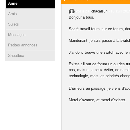
Aime
Posté par
chacals84
-
10 avril 201
Amis
Bonjour à tous,
Sujets
Sacré travail fourni sur ce forum, d
Messages
Maintenant, je suis passé à la swit
Petites annonces
J'ai donc trouvé une switch avec le n
Shoutbox
Existe t il sur ce forum un ou des t
pas, mais si je peux éviter, ce sera
technologie, mais les priorités chan
D'iailleurs au passage, je viens d'a
Merci d'avance, et merci d'exister.