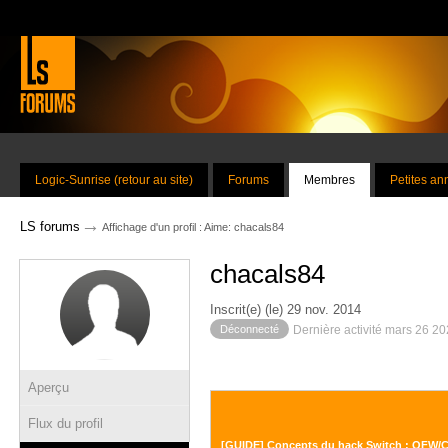
Logic-Sunrise (retour au site)
Forums
Membres
Petites a
→
LS forums
Affichage d'un profil : Aime: chacals84
chacals84
Inscrit(e) (le) 29 nov. 2014
Déconnecté
Dernière activité mars 26 2
Aperçu
Flux du profil
[GUIDE] Concepts du hack Switch : OFW/