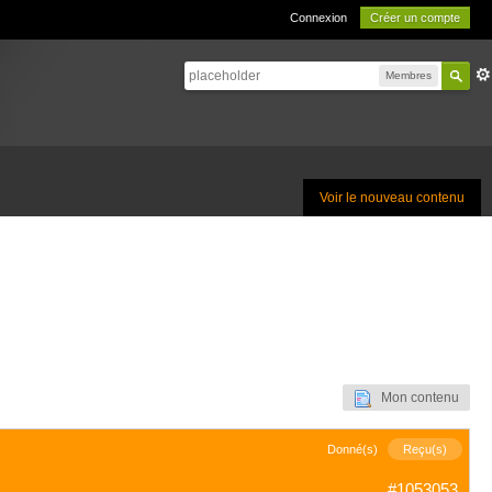
Connexion
Créer un compte
Membres
Voir le nouveau contenu
Mon contenu
Donné(s)
Reçu(s)
#1053053