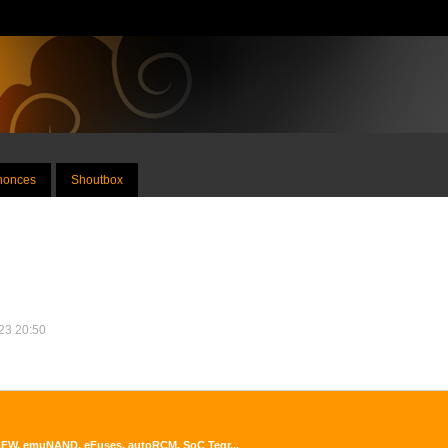
nnonces
Shoutbox
023 20:50
CFW, emuNAND, eFuses, autoRCM, SoC Tegr...