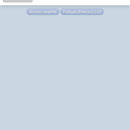
Version complète
Français (France) LS v4