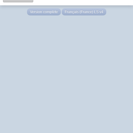
Version complète
Français (France) LS v4