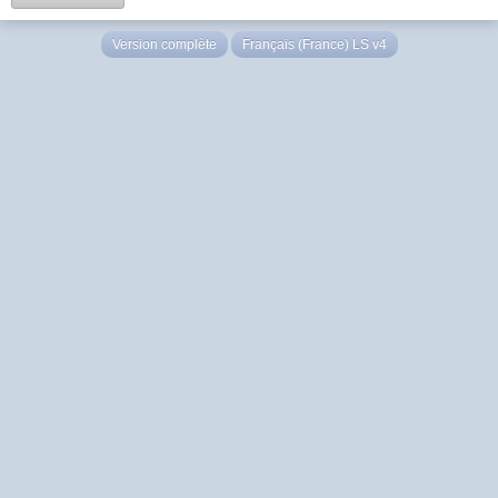
Version complète
Français (France) LS v4