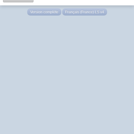
Version complète
Français (France) LS v4