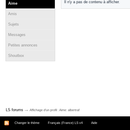
Il n'y a pas de contenu à afficher.
Aime
Amis
Sujets
Messages
Petites annonces
Shoutbox
→
LS forums
Affichage d'un profil : Aime: albertraf
Changer le thème
Français (France) LS v4
Aide