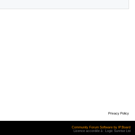
Privacy Policy
Community Forum Software by IP.Board
Licence accordée à : Logic Sunrise Ltd