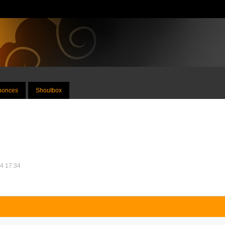
nnonces
Shoutbox
14 17:34