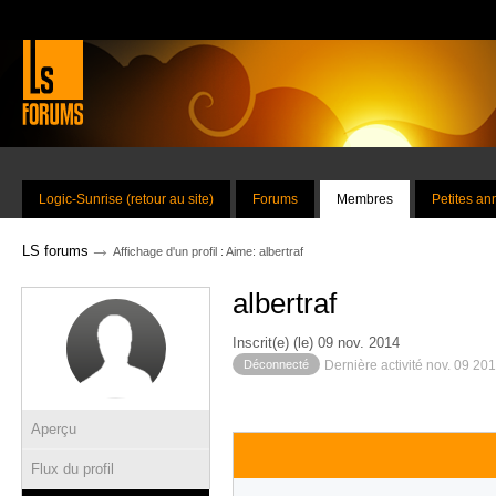
Logic-Sunrise (retour au site)
Forums
Membres
Petites a
→
LS forums
Affichage d'un profil : Aime: albertraf
albertraf
Inscrit(e) (le) 09 nov. 2014
Déconnecté
Dernière activité nov. 09 20
Aperçu
Flux du profil