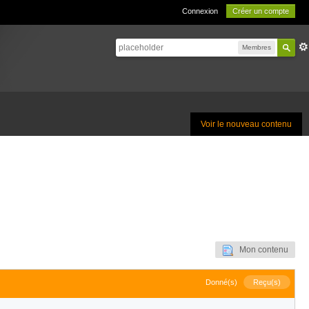
Connexion
Créer un compte
Membres
Voir le nouveau contenu
Mon contenu
Donné(s)
Reçu(s)