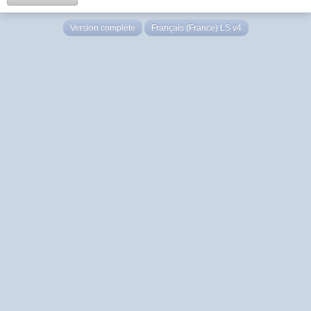
Version complète
Français (France) LS v4