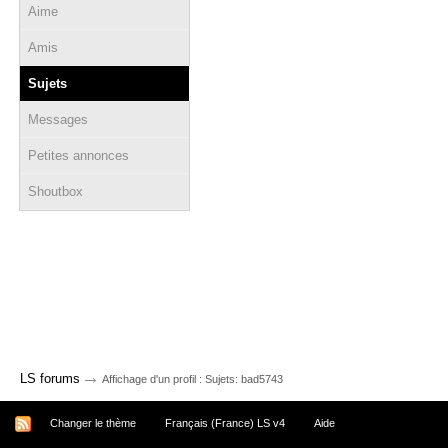
Aime
Amis
Sujets
Messages
Petites annonces
Shoutbox
→
LS forums
Affichage d'un profil : Sujets: bad5743
Changer le thème
Français (France) LS v4
Aide