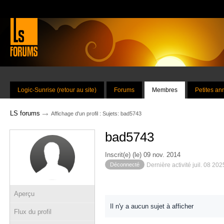
Logic-Sunrise (retour au site)
Forums
Membres
Petites a
→
LS forums
Affichage d'un profil : Sujets: bad5743
bad5743
Inscrit(e) (le) 09 nov. 2014
Déconnecté
Dernière activité juil. 08 20
Aperçu
Il n'y a aucun sujet à afficher
Flux du profil