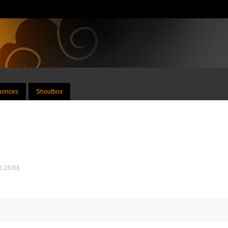
nnonces
Shoutbox
25 23:03