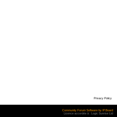
Privacy Policy
Community Forum Software by IP.Board
Licence accordée à : Logic Sunrise Ltd