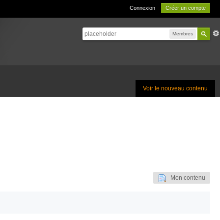
Connexion
Créer un compte
Membres
Voir le nouveau contenu
Mon contenu