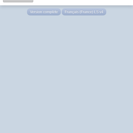
Version complète
Français (France) LS v4