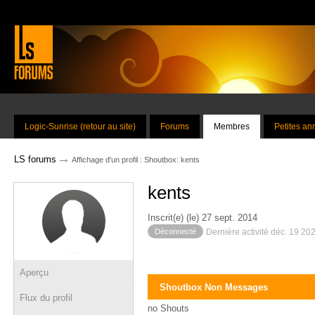
Logic-Sunrise (retour au site)
Forums
Membres
Petites a
→
LS forums
Affichage d'un profil : Shoutbox: kents
kents
Inscrit(e) (le) 27 sept. 2014
Déconnecté
Dernière activité déc. 19 20
Aperçu
Shoutbox Non Messages
Flux du profil
no Shouts