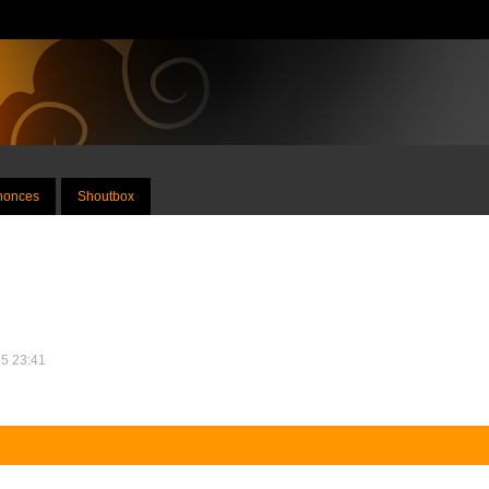
nnonces
Shoutbox
25 23:41