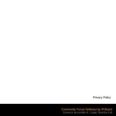
Privacy Policy
Community Forum Software by IP.Board
Licence accordée à : Logic Sunrise Ltd