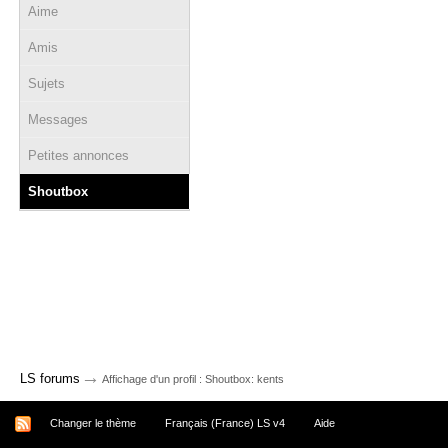
Aime
Amis
Sujets
Messages
Petites annonces
Shoutbox
→
LS forums
Affichage d'un profil : Shoutbox: kents
Changer le thème
Français (France) LS v4
Aide