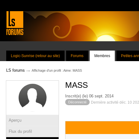
Logic-Sunrise (retour au site)
Forums
Membres
Petites a
→
LS forums
Affichage d'un profil : Aime: MASS
MASS
Inscrit(e) (le) 06 sept. 2014
Déconnecté
Dernière activité déc. 10 20
Aperçu
Flux du profil