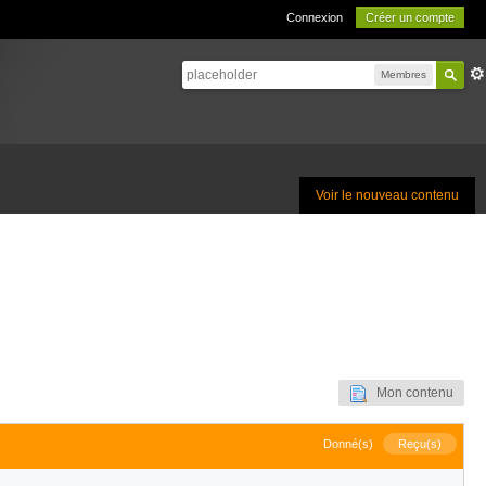
Connexion
Créer un compte
Membres
Voir le nouveau contenu
Mon contenu
Donné(s)
Reçu(s)