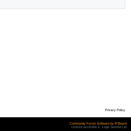
Privacy Policy
Community Forum Software by IP.Board
Licence accordée à : Logic Sunrise Ltd