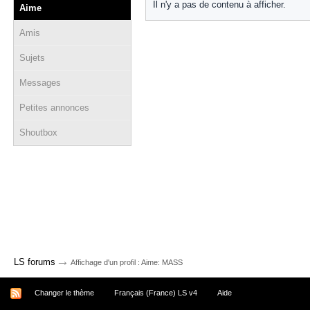
Il n'y a pas de contenu à afficher.
Aime
Amis
Sujets
Messages
Petites annonces
Shoutbox
→
LS forums
Affichage d'un profil : Aime: MASS
Changer le thème
Français (France) LS v4
Aide