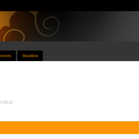
nnonces
Shoutbox
23 00:32