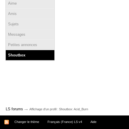
Aime
Amis
Sujets
Messages
Petites annonces
Shoutbox
→
LS forums
Affichage d'un profil : Shoutbox: Acid_Burn
Changer le thème
Français (France) LS v4
Aide