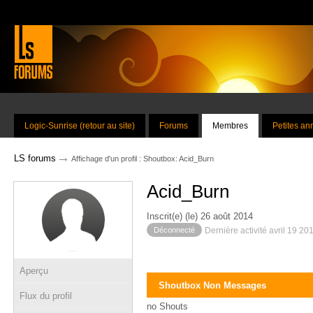
Logic-Sunrise (retour au site)
Forums
Membres
Petites a
→
LS forums
Affichage d'un profil : Shoutbox: Acid_Burn
Acid_Burn
Inscrit(e) (le) 26 août 2014
Déconnecté
Dernière activité avril 19 20
Aperçu
Shoutbox Non Messages
Flux du profil
no Shouts