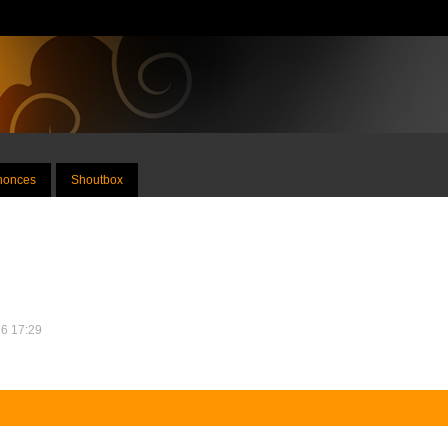
nnonces
Shoutbox
16 17:29