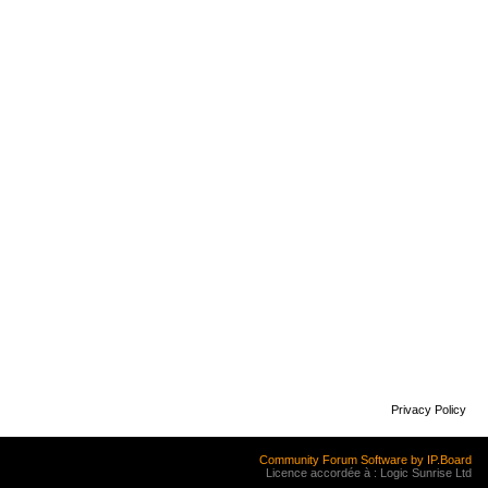
Privacy Policy
Community Forum Software by IP.Board
Licence accordée à : Logic Sunrise Ltd