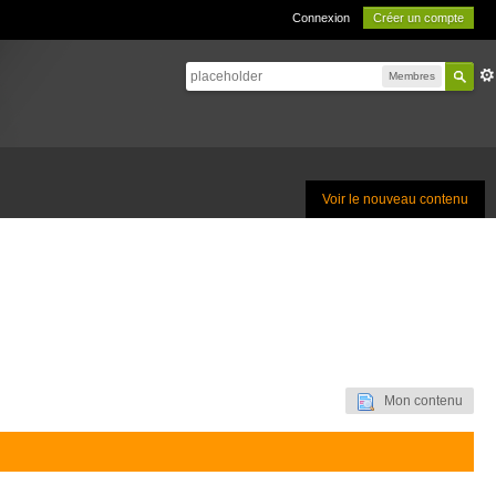
Connexion
Créer un compte
Membres
Voir le nouveau contenu
Mon contenu