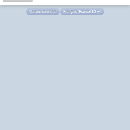
Version complète
Français (France) LS v4