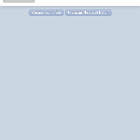
Version complète
Français (France) LS v4