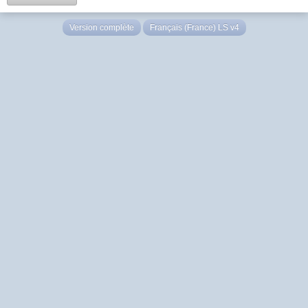
Version complète
Français (France) LS v4