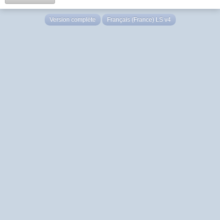
Version complète
Français (France) LS v4