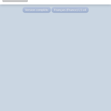
Version complète
Français (France) LS v4