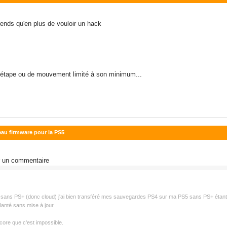
ends qu'en plus de vouloir un hack
e d'étape ou de mouvement limité à son minimum...
eau firmware pour la PS5
r un commentaire
sans PS+ (donc cloud) j'ai bien transféré mes sauvegardes PS4 sur ma PS5 sans PS+ étant pas 
planté sans mise à jour.
ncore que c'est impossible.