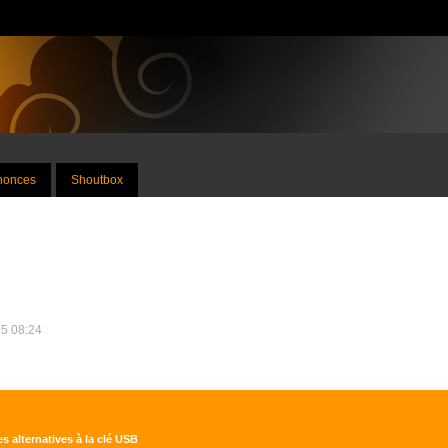
nnonces
Shoutbox
25 08:24
s alternatives à la clé USB