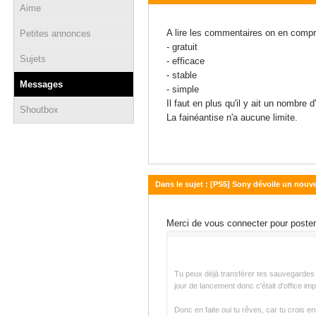
Aime
16 décembre 2021 - 11:31
A lire les commentaires on en compr
Petites annonces
- gratuit
Sujets
- efficace
- stable
Messages
- simple
Il faut en plus qu'il y ait un nombr
Shoutbox
La fainéantise n'a aucune limite.
Dans le sujet : [PS5] Sony dévoile un nouv
08 juillet 2021 - 16:26
Merci de vous connecter pour poste
Tu peux déjà transférer tes sauvegardes 
jour de lancement donc c'était d'office im
Donc en faite oui tu rêves, car tu crois e