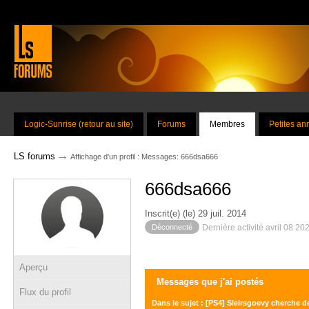
Logic-Sunrise (retour au site)
Forums
Membres
Petites a
→
LS forums
Affichage d'un profil : Messages: 666dsa666
666dsa666
Inscrit(e) (le) 29 juil. 2014
Déconnecté
Dernière activité avril 08 20
Aperçu
Messages que j'ai postés
Flux du profil
Dans le sujet : [PS4] Sleirsgoevy cherche de