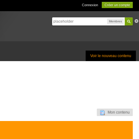
Connexion
Créer un compte
Membres
Voir le nouveau contenu
Mon contenu