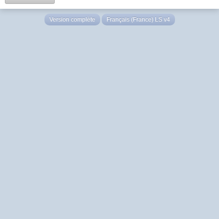
Version complète
Français (France) LS v4