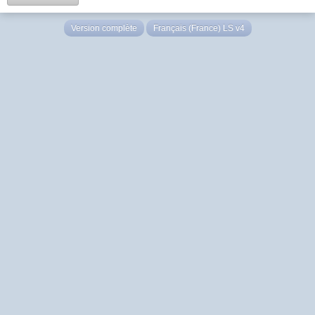
Version complète
Français (France) LS v4