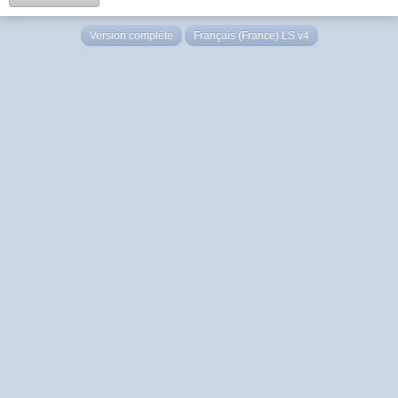
Version complète
Français (France) LS v4