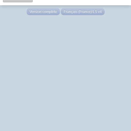
Version complète
Français (France) LS v4