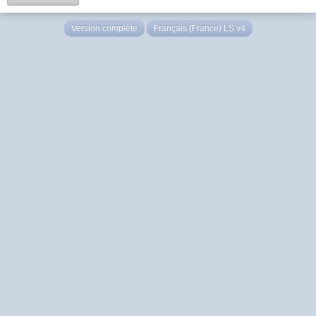
Version complète
Français (France) LS v4