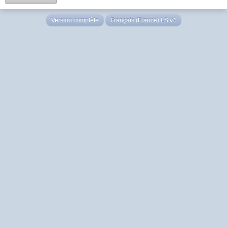
Version complète
Français (France) LS v4