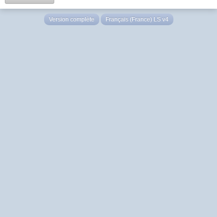
Version complète
Français (France) LS v4