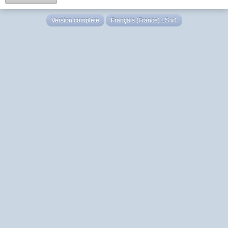
Version complète
Français (France) LS v4