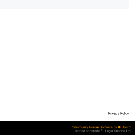
Privacy Policy
Community Forum Software by IP.Board
Licence accordée à : Logic Sunrise Ltd