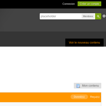
Connexion
Créer un compte
Membres
Voir le nouveau contenu
Mon contenu
Donné(s)
Reçu(s)