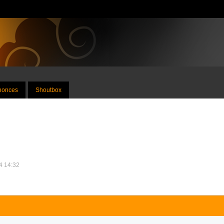
nnonces
Shoutbox
14 14:32