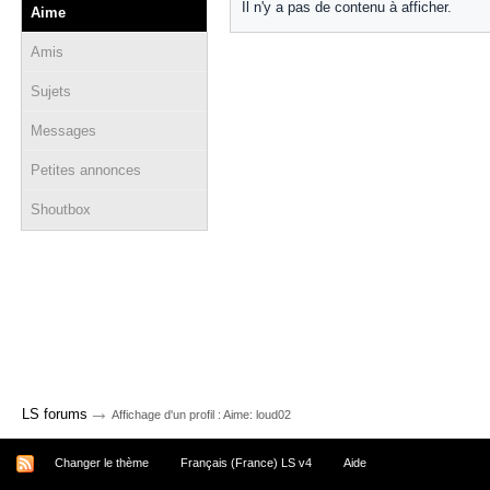
Il n'y a pas de contenu à afficher.
Aime
Amis
Sujets
Messages
Petites annonces
Shoutbox
→
LS forums
Affichage d'un profil : Aime: loud02
Changer le thème
Français (France) LS v4
Aide