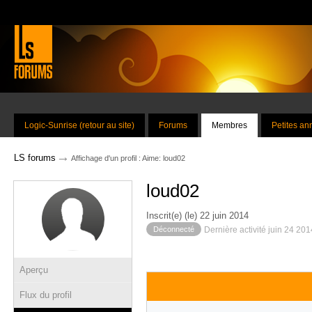
Logic-Sunrise (retour au site)
Forums
Membres
Petites a
→
LS forums
Affichage d'un profil : Aime: loud02
loud02
Inscrit(e) (le) 22 juin 2014
Déconnecté
Dernière activité juin 24 20
Aperçu
Flux du profil